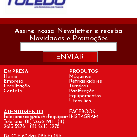
Assine nossa Newsletter e receba
Novidades e Promoções
ENVIAR
EMPRESA
PRODUTOS
Home
Máquinas
Empresa
Refrigeradores
Localização
Térmicos
Contato
Panificação
Equipamentos
Utensílios
ATENDIMENTO
FACEBOOK
faleconosco@duchefequipamentos.com.br
INSTAGRAM
Telefone: (11) 2638-1911 - (11)
2613-5278 - (11) 2615-5278
De 2ª à 6ª das 08h às 18h.