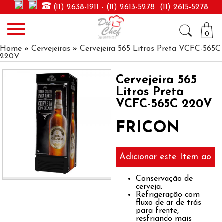
(11) 2638-1911 - (11) 2613-5278 (11) 2615-5278
Avental & CIA
0
Home
»
Cervejeiras
»
Cervejeira 565 Litros Preta VCFC-565C
220V
Cervejeira 565
Litros Preta
VCFC-565C 220V
FRICON
Adicionar este Item ao
Orçamento
Conservação de
cerveja.
Refrigeração com
fluxo de ar de trás
para frente,
resfriando mais