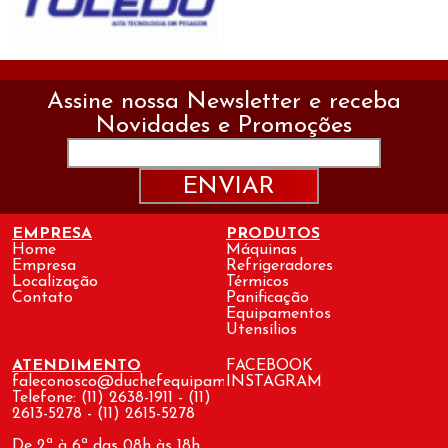
Assine nossa Newsletter e receba
Novidades e Promoções
ENVIAR
EMPRESA
PRODUTOS
Home
Máquinas
Empresa
Refrigeradores
Localização
Térmicos
Contato
Panificação
Equipamentos
Utensílios
ATENDIMENTO
FACEBOOK
faleconosco@duchefequipamentos.com.br
INSTAGRAM
Telefone: (11) 2638-1911 - (11)
2613-5278 - (11) 2615-5278
De 2ª à 6ª das 08h às 18h.