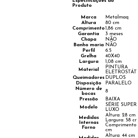
Especificações do
Produto
Marca
Metalmaq
Altura
80 cm
Comprimento
1,86 cm
Garantia
3 meses
Chapa
NÃO
Banho maria
NÃO
Perfil
6.5
Grelha
40X40
Largura
1,08 cm
PINTURA
Material
ELETROSTÁT
Queimadores
DUPLOS
Disposição
PARALELO
Número de
8
bocas
Pressão
BAIXA
SÉRIE SUPER
Modelo
LUXO
Altura: 28 cm 
Medidas
Largura: 58 cm
Internas
Comprimento:
Forno
cm
Altura: 44 cm -