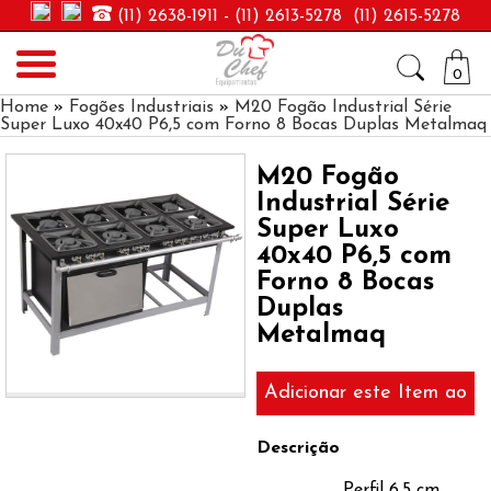
(11) 2638-1911 - (11) 2613-5278 (11) 2615-5278
Avental & CIA
0
Home
»
Fogões Industriais
»
M20 Fogão Industrial Série
Super Luxo 40x40 P6,5 com Forno 8 Bocas Duplas Metalmaq
M20 Fogão
Industrial Série
Super Luxo
40x40 P6,5 com
Forno 8 Bocas
Duplas
Metalmaq
Adicionar este Item ao
Orçamento
Descrição
Perfil 6,5 cm